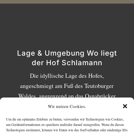
Lage & Umgebung Wo liegt
der Hof Schlamann
Die idyllische Lage des Hofes,
angeschmiegt am Fuß des Teutoburger
Waldes, angrenzend an das Osnabrücker
Land, bietet wunderschöne Ausblicke zu
Wir nutzen Cookies.
jeder Jahreszeit. Eingebettet in die
Um dir ein optimales Erlebnis zu bieten, verwenden wir Technologien wie Cookies,
um Geräteinformationen zu speichern und/oder darauf zuzugreifen. Wenn du diesen
Landschaft, umgeben von Wäldern und
Technologien zustimmst, können wir Daten wie das Surfverhalten oder eindeutige IDs