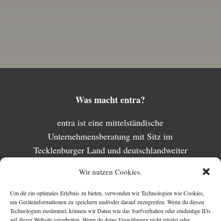
Was macht entra?
entra ist eine mittelständische
Unternehmensberatung mit Sitz im
Tecklenburger Land und deutschlandweiter
Tätigkeit. Der Name steht für (ent) wicklung und
Wir nutzen Cookies.
(tra) ining. Ziel von entra ist es, Lust auf
Zukunft zu wecken – nicht durch
Um dir ein optimales Erlebnis zu bieten, verwenden wir Technologien wie Cookies,
um Geräteinformationen zu speichern und/oder darauf zuzugreifen. Wenn du diesen
Standardlösungen, sondern durch individuelle,
Technologien zustimmst, können wir Daten wie das Surfverhalten oder eindeutige IDs
vor allem aber ganzheitliche Begleitung.
auf dieser Website verarbeiten. Wenn du deine Einwilligung nicht erteilst oder