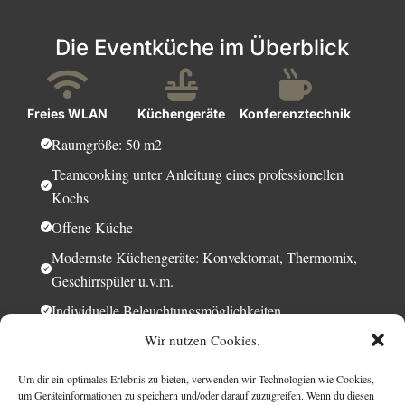
Die Eventküche im Überblick



Freies WLAN
Küchengeräte
Konferenz­technik
Raumgröße: 50 m2

Teamcooking unter Anleitung eines professionellen

Kochs
Offene Küche

Modernste Küchengeräte: Konvektomat, Thermomix,

Geschirrspüler u.v.m.
Individuelle Beleuchtungsmöglichkeiten

Sitzecke
Wir nutzen Cookies.

JETZT BUCHEN
Um dir ein optimales Erlebnis zu bieten, verwenden wir Technologien wie Cookies,
um Geräteinformationen zu speichern und/oder darauf zuzugreifen. Wenn du diesen