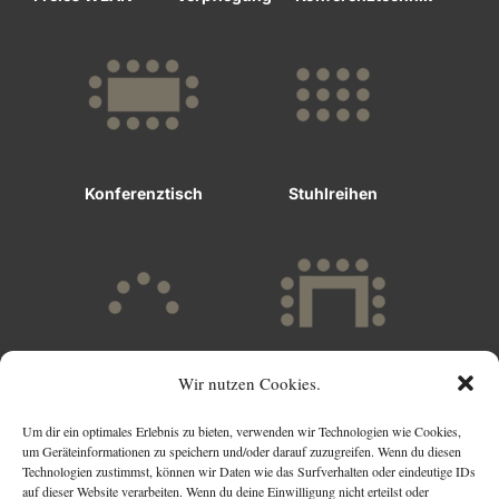
Konferenztisch
Stuhlreihen
Wir nutzen Cookies.
Stuhlkreis
U-Form
Raumgröße: 200 m2

Um dir ein optimales Erlebnis zu bieten, verwenden wir Technologien wie Cookies,
um Geräteinformationen zu speichern und/oder darauf zuzugreifen. Wenn du diesen
Aussicht in den Garten und den Innenhof

Technologien zustimmst, können wir Daten wie das Surfverhalten oder eindeutige IDs
auf dieser Website verarbeiten. Wenn du deine Einwilligung nicht erteilst oder