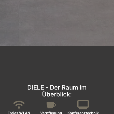
DIELE - Der Raum im
Überblick:



Freies WLAN
Verpflegung
Konferenz­technik